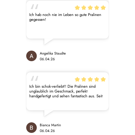
begeistert!
Ich hab noch nie im Leben so gute Pralinen
gegessen!
Angelika Staudte
06.04.26
Ich bin schok-verliebt!! Die Pralinen sind
unglaublich im Geschmack, perfekt
handgefertigt und sehen fantastisch aus. Seit
ich auf Laktose verzichten muss, sind diese
Pralinen oder auch aktuell die
Osterschokolade meine Seelenrettung.
Absolute Empfehlung!
Bianca Martin
06.04.26