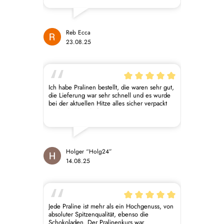
🥰 Macarons, Tafeln Schokolade, Schoko
Aufstrich, Pralinen..alles vegan und so
köstlich! So wunderschön, geschmackvoll und
kreative Kombinationen! Die dabei
geschickten nicht perfekten gratis Mojito
Reb Ecca
Pralinen sind wirklich ein Träumchen und
23.08.25
haben uns sehr erfreut 😋 Alles Liebe euch
und eurem einzigartigen Unternehmen!
Ich habe Pralinen bestellt, die waren sehr gut,
die Lieferung war sehr schnell und es wurde
bei der aktuellen Hitze alles sicher verpackt
und gekühlt geliefert
Holger “Holg24”
14.08.25
Jede Praline ist mehr als ein Hochgenuss, von
absoluter Spitzenqualität, ebenso die
Schokoladen. Der Pralinenkurs war