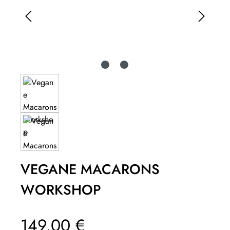
VEGANE MACARONS
WORKSHOP
Regulärer Preis:
149,00 €