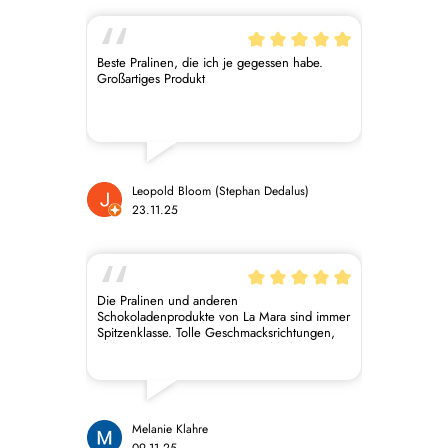
Beste Pralinen, die ich je gegessen habe.
Großartiges Produkt
Leopold Bloom (Stephan Dedalus)
23.11.25
Die Pralinen und anderen
Schokoladenprodukte von La Mara sind immer
Spitzenklasse. Tolle Geschmacksrichtungen,
alles sieht spitze aus und ist nachhaltig
verpackt. Ich freue mich darauf, dieses Jahr
wieder den Adventskalender aufmachen zu
dürfen. Mit Abstand die beste vegane
Schokolade, die ich bisher kosten durfte.
Melanie Klahre