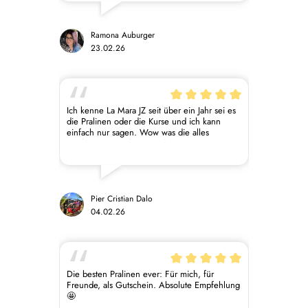
habe! Auch das Schoko-Tasting oder Schoko-
Yoga kann ich nur empfehlen, alles mit viel
Liebe vorbereitet und durch geführt.
Ramona Auburger
23.02.26
Ich kenne La Mara JZ seit über ein Jahr sei es
die Pralinen oder die Kurse und ich kann
einfach nur sagen. Wow was die alles
machen. Die Pralinen sind Mega meine
Freundin ein riesen Fan davon. Die Kurse
waren auch sehr informativ und man konnte
sehr viel lernen was die vegane Patisserie
angeht. Kann ich jeden Empfehlen das
einfach zu Probieren ist ein Erlebnis.
Pier Cristian Dalo
04.02.26
Die besten Pralinen ever: Für mich, für
Freunde, als Gutschein. Absolute Empfehlung
🤩