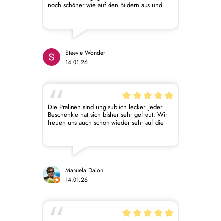
noch schöner wie auf den Bildern aus und
sind unfassbar lecker. Es ist eine
Geschmacksexplosion im Mund, die ich
jedem im Leben wünschen würde. Es sind so
viele verschiedene Geschmacksrichtungen,
da ist für jeder Mann etwas dabei und das
sage ich, der eigentlich keine Schokolade
Steevie Wonder
mag. Aber La Mara ist mehr als nur eine
14.01.26
Schokolade. Danke das es euch gibt, macht
ruhig weiter so.
Die Pralinen sind unglaublich lecker. Jeder
Beschenkte hat sich bisher sehr gefreut. Wir
freuen uns auch schon wieder sehr auf die
Macarons!
Manuela Dalon
14.01.26