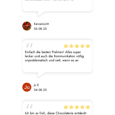
phantastisch, der Service liebevoll, die
Vermittlung des handwerklichen Wissens auf
höchstem Niveau und sehr gut praktisch
umzusetzen. Ganz große Empfehlung!! Ich
danke von Herzen. Liebe Grüße KerzenLicht
CL
KerzenLicht
05.08.25
Einfach die besten Pralinen! Alles super
lecker und auch die Kommunikation völlig
unproblematisch und nett, wenn es an
irgendeiner Stelle mal ein Problem gibt. Ich
war bislang immer 100% zufrieden.
Ju E
04.08.25
Ich bin so froh, diese Chocolaterie entdeckt