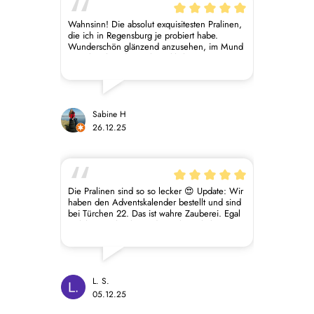
Wahnsinn! Die absolut exquisitesten Pralinen,
die ich in Regensburg je probiert habe.
Wunderschön glänzend anzusehen, im Mund
zartschmelzend, geschmacklich intensiv. Man
schmeckt bei jedem Stück, wie hochwertig
Zutaten und Verarbeitung sind - und noch
dazu 100% vegan. Die Pralinen sind den
Preis absolut wert und wir werden sehr gerne
wiederkommen! Als hochwertiges Geschenk
Sabine H
oder wenn man sich selbst was gönnen
26.12.25
möchte, sehr zu empfehlen!
Die Pralinen sind so so lecker 😍 Update: Wir
haben den Adventskalender bestellt und sind
bei Türchen 22. Das ist wahre Zauberei. Egal
welche Beschreibung die Pralinen haben,
man schmeckt alles heraus. Solche Pralinen
habe ich noch nie gegessen. Was ich mir
wünschen würde: Die Möglichkeit ein
Pralinen-Abo zu verschenken 😍 Das wäre
toll!
L. S.
05.12.25