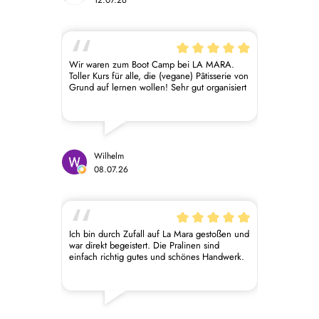
12.07.26
Wir waren zum Boot Camp bei LA MARA.
Toller Kurs für alle, die (vegane) Pâtisserie von
Grund auf lernen wollen! Sehr gut organisiert
– klare Struktur von Theorie zu Praxis, top
vorbereitete Abläufe und leckere
Verpflegung. Der persönliche Austausch mit
den Tamara und Max und den anderen
Teilnehmenden macht den Kurs zusätzlich
besonders. Absolute Empfehlung! Darüber
Wilhelm
hinaus: tolle Pralinen Kreationen im
08.07.26
Werksverkauf!
Ich bin durch Zufall auf La Mara gestoßen und
war direkt begeistert. Die Pralinen sind
einfach richtig gutes und schönes Handwerk.
Erwähnenswert ist auch der Kühlversand.
Aufgrund der hohen Temperaturen hatte ich
zunächst Sorge, dass die Pralinen den
Versand nicht überstehen würden. Jede
Bestellung wird jedoch äußerst sorgfältig