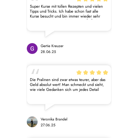
kaufen oder diese selbst zusammenzustellen
Super Kurse mit tollen Rezepten und vielen
nach belieben. Die Pralinen sind
Tipps und Tricks. Ich habe schon fast alle
geschmacklich gut und optisch viele echt ein
Kurse besucht und bin immer wieder sehr
Hingucker. Der Service bei Fragen war seither
begeistert. Sehr empfehlenswert 👍🤗 die
sehr freundlich :) Ich kann die Produkte
Pralinen sind ein Traum 🥰
empfehlen, aber Vorsicht: Suchtgefahr, weil
einfach lecker :-D
Gertie Kreuzer
28.06.25
Die Pralinen sind zwar etwas teurer, aber das
Geld absolut wert! Man schmeckt und sieht,
wie viele Gedanken sich um jedes Detail
gemacht wird und es ist wirklich etwas
Besonderes. Ich hab schon mehrmals Pralinen
und auch Schokolade verschenkt und es ist
alles immer sehr sehr gut angekommen.
Veronika Brandel
27.06.25