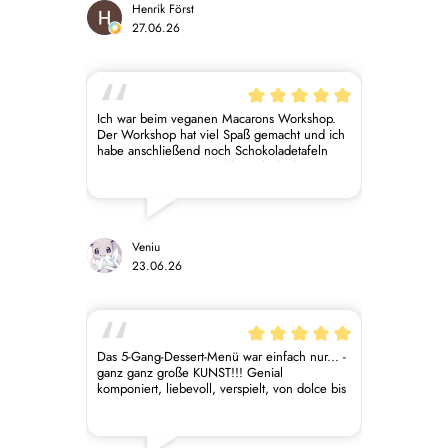
verpackt und enthält zwei Kühlakkus, sodass
Henrik Först
die Ware keinen Schaden nimmt.
27.06.26
Ich war beim veganen Macarons Workshop.
Der Workshop hat viel Spaß gemacht und ich
habe anschließend noch Schokoladetafeln
mitgenommen, es war alles sehr lecker.
Danke, dass ihr die Welt ein Stückchen besser
macht mit eurer Unternehmensphilosophie!
Veniu
23.06.26
Das 5-Gang-Dessert-Menü war einfach nur... -
ganz ganz große KUNST!!! Genial
komponiert, liebevoll, verspielt, von dolce bis
herb-rauh, und auch die Getränke dazu
einfach sensationell. Es war ein über 3-
stündiges Verwöhnprogramm für alle Sinne -