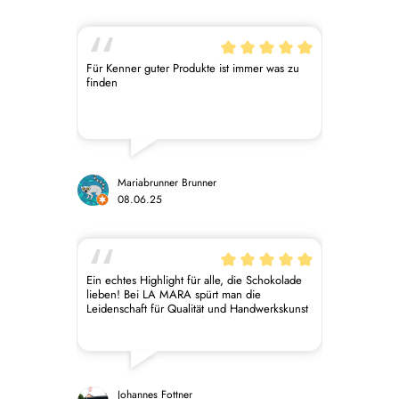
Für Kenner guter Produkte ist immer was zu
finden
Mariabrunner Brunner
08.06.25
Ein echtes Highlight für alle, die Schokolade
lieben! Bei LA MARA spürt man die
Leidenschaft für Qualität und Handwerkskunst
in jedem Detail – von der liebevollen
Verpackung bis zum außergewöhnlichen
Geschmack. Besonders begeistert hat mich
die feine Auswahl an Pralinen und
Schokoladentafeln – jede Sorte ein kleines
Meisterwerk. Der Service war herzlich und
Johannes Fottner