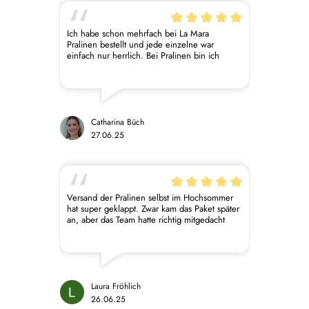
Ich habe schon mehrfach bei La Mara
Pralinen bestellt und jede einzelne war
einfach nur herrlich. Bei Pralinen bin ich
super kritisch und finde leider, dass diese
häufig nichts besonderes sind. So aber nicht
bei La Mara. Alle Sorten, die ich bisher
probiert habe, waren einfach nur fantastisch.
Die Kombination der Aromen harmoniert so
gut. Man schmeckt, dass die Schokolade und
Catharina Büch
auch die weiteren Zutaten, eine sehr hohe
27.06.25
Qualität haben. Leider wohne ich sehr weit
weg von Regensburg, aber ich würde so
gerne irgendwann mal bei ihnen einen Kurs
belegen. Ich freue mich schon auf die
nächste Bestellung bei euch. Macht weiter so
Versand der Pralinen selbst im Hochsommer
🍫
hat super geklappt. Zwar kam das Paket später
an, aber das Team hatte richtig mitgedacht
und wegen Feiertag/Wochenende erst am
darauffolgenden Montag verschickt. Auch
sehr gefreut über das Extra ^^
Laura Fröhlich
26.06.25