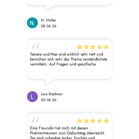
Trinkschokolade nutze ich einen
Milchaufschäumer, damit sie sich besser
auflöst. Schmeckt aber sonst auch ;-)
N. Müller
08.06.26
Tamara und Max sind wirklich sehr nett und
bemühen sich sehr das Thema verständlichste
vermitteln. Auf Fragen und spezifische
Probleme gehen Sie immer ein. Sehr zu
empfehlen wenn man sich für vegane
Produkte interessiert, aber auch für ein
generelles Verständnis für Zutaten und ihre
Funktionen in Gebäcken.
Lara Riedmair
05.06.26
Eine Freundin hat mich mit diesen
Pralinenträumen zum Geburtstag überrascht.
Sie sind unfassbar lecker, fruchtig und