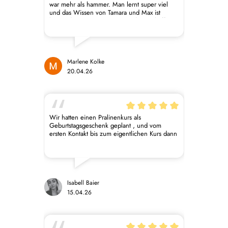
war mehr als hammer. Man lernt super viel
und das Wissen von Tamara und Max ist
bewundernswert. Das was sie da geschaffen
haben ist echt einzigartig mit der Herstellung
der eigenen Schokolade und dem Wissen
über die Industrie dahinter. Ich freu mich
schon riesig auf den nächsten Kurs.
Marlene Kolke
20.04.26
Wir hatten einen Pralinenkurs als
Geburtstagsgeschenk geplant , und vom
ersten Kontakt bis zum eigentlichen Kurs dann
war die Korrespondenz immer sehr angenehm
, unkompliziert und zuverlässig. Wir haben
viel gelernt über dieses filigrane und
gleichzeitig hoch technische Handwerk und
waren sehr beeindruckt , wie Tamara die
Kreativität mit präzisen und schnellen
Isabell Baier
Arbeitsabläufen vereint, und auf die
15.04.26
verhältnismäßig kurze Zeit bekommt man
einen Eindruck davon , was eigentlich alles
dahinter steckt. Durch die gute Planung und
den strukturierten Ablauf kann sogar jeder