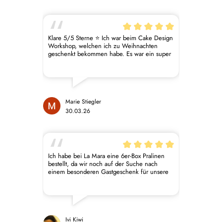
Klare 5/5 Sterne ⭐️ Ich war beim Cake Design
Workshop, welchen ich zu Weihnachten
geschenkt bekommen habe. Es war ein super
schöner Nachmittag mit vielen praktischen
Tipps und Tricks. ☺️ Am Wochenende wurde
die Torte nachgebacken und es hat prima
funktioniert. 🥳 Tamara & Fiona haben den
Tag super gestaltet. Es war sicher nicht mein
letzter Kurs bei euch. 🥰
Marie Stiegler
30.03.26
Ich habe bei La Mara eine 6er-Box Pralinen
bestellt, da wir noch auf der Suche nach
einem besonderen Gastgeschenk für unsere
Hochzeit sind und ich bin absolut begeistert!
Die Pralinen sehen nicht nur wunderschön
aus, sondern schmecken auch unglaublich
lecker und hochwertig. Jede Sorte war ein
kleines Highlight für sich. Man merkt sofort,
wie viel Liebe und Qualität dahintersteckt. Für
Ivi Kiwi