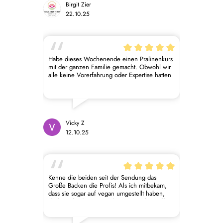
Birgit Zier
22.10.25
Habe dieses Wochenende einen Pralinenkurs
mit der ganzen Familie gemacht. Obwohl wir
alle keine Vorerfahrung oder Expertise hatten
konnten wir sehr gut mithalten ☺️ Die
Stimmung war toll & es hat wahnsinnig Spaß
gemacht! Wir sind mit ganz viel neuem
Wissen und einer großen Packung
selbstgemachter Pralinen nach Hause
gefahren ☺️ Den Kurs würde ich wirklich
Vicky Z
immer wieder machen und auch
12.10.25
bestengewissens weiterempfehlen ☺️☺️
Kenne die beiden seit der Sendung das
Große Backen die Profis! Als ich mitbekam,
dass sie sogar auf vegan umgestellt haben,
dachte ich: die Besten der Besten übertreffen
sich erneut! Nicht nur in Geschmack auch in
Ethik, megastark 🌱🤍