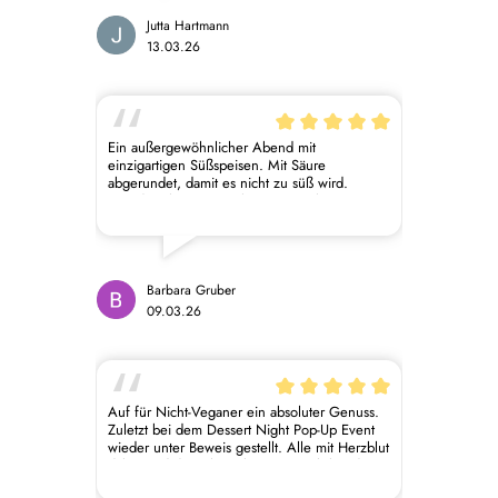
Jutta Hartmann
13.03.26
Ein außergewöhnlicher Abend mit
einzigartigen Süßspeisen. Mit Säure
abgerundet, damit es nicht zu süß wird.
Wunderschön angerichtet. Besser hätte man
es nicht gestalten können. Unvergesslich!
Barbara Gruber
09.03.26
Auf für Nicht-Veganer ein absoluter Genuss.
Zuletzt bei dem Dessert Night Pop-Up Event
wieder unter Beweis gestellt. Alle mit Herzblut
dabei und das schmeckt man! Auch bei den
Pralinen - die Besten, die ich je gegessen