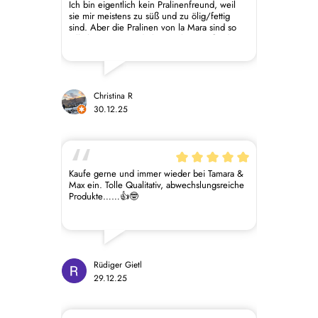
Ich bin eigentlich kein Pralinenfreund, weil
sie mir meistens zu süß und zu ölig/fettig
sind. Aber die Pralinen von la Mara sind so
toll abgestimmt und eben nicht zu süß oder
zu ölig/fettig und daher eine ganz klare
Empfehlung für jeden der Schokolade mag
und etwas besonderes ausprobieren möchte.
Es ist für jeden eine Sorte dabei und gerade
die exotischen Sorten sind es wirklich wert,
Christina R
sie zu probieren. Große Empfehlung!
30.12.25
Kaufe gerne und immer wieder bei Tamara &
Max ein. Tolle Qualitativ, abwechslungsreiche
Produkte……👍🤓
Rüdiger Gietl
29.12.25