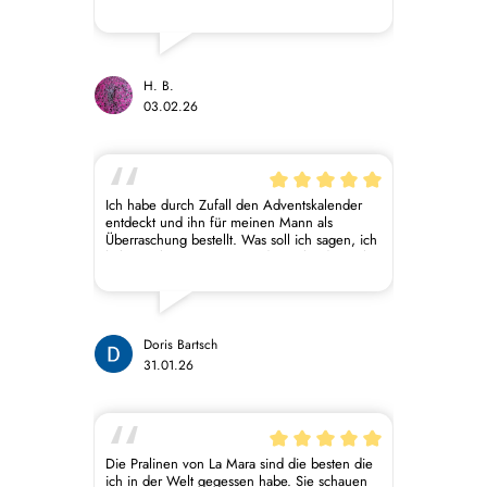
H. B.
03.02.26
Ich habe durch Zufall den Adventskalender
entdeckt und ihn für meinen Mann als
Überraschung bestellt. Was soll ich sagen, ich
habe mich etwas geärgert den Kalender nicht
auch für mich bestellt zu haben. Er hat mich
probieren lassen und ich war begeistert von
Geschmack und Aussehen. Etwas ganz
besonderes und für jeden
Schokoladenliebhaber eine tolle Sache.
Doris Bartsch
31.01.26
Die Pralinen von La Mara sind die besten die
ich in der Welt gegessen habe. Sie schauen