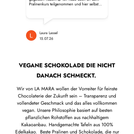
Sesam, Reissiruppulver, Erdmandelgrieß,
Pr
Pralinenkurs teilgenommen und hier selbst
…
Kokosmus, Geliermittel: Pektin;
ra
Kartoffelprotein, Sakura-Pulver, Lila
Ma
Süßkartoffel-Pulver gefriergetrocknet,
ni
Matcha, Genmai Puffreis, Emulgator:
mö
Laura Lassel
A
15.07.26
1
Sonnenblumenlecithin; Vanille,
si
Tonkabohne, ätherisches Kirschblütenöl,
be
Farbstoffe: Calciumcarbonat, Allurarot
so
AC*, Kurkumin, Brillantblau FCF,
bl
VEGANE SCHOKOLADE DIE NICHT
Pflanzenkohle. Kann Spuren von
Ra
DANACH SCHMECKT.
Erdnüssen und anderen Schalenfrüchten
Mi
enthalten. *Kann Aktivität und
de
Wir von LA MARA wollen der Vorreiter für feinste
Aufmerksamkeit von Kindern
ge
Chocolaterie der Zukunft sein – Transparenz und
beeinträchtigen.Haltbarkeit: ca. 6-8
in
vollendeter Geschmack und das alles vollkommen
Wochen bei richtiger Lagerung Übrigens:
Ne
vegan. Unsere Philosophie basiert auf besten
Bei Raumtemperatur entfalten die Pralinen
un
pflanzlichen Rohstoffen aus nachhaltigem
ihre volle Harmonie.Nährwerte pro 100g
Mi
Kakaoanbau. Handgemachte Tafeln aus 100%
Energie: 2.104 kJ/503 kcal Fett: 35 g -
li
Edelkakao. Beste Pralinen und Schokolade, die nur
davon gesättigte Fettsäuren: 15 g
6er, vegan