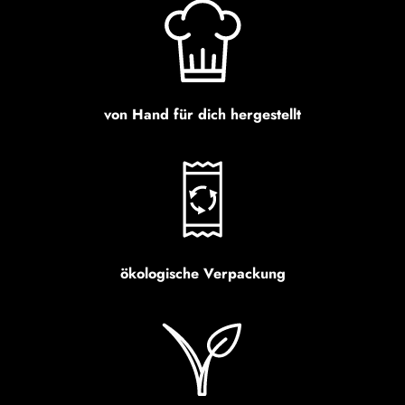
Vanille, Tonkabohne, Säuerungsmittel:
Zitronensäure; Farbstoffe:
Calciumcarbonat, Allurarot AC, Kurkumin.
Kann Spuren von anderen Schalenfrüchten
und Erdnüssen enthalten.Haltbarkeit: ca.
von Hand für dich hergestellt
6-8 Wochen bei richtiger
LagerungNährwerte pro 100g:Kilojoule
(kJ): 2131 Kilokalorien (kcal): 513Fett:
37gdavon gesättigte: 19g Kohlenhydrate:
36gdavon Zucker: 34g Eiweiß: 7,1g
Salz: 0,9g Bitte kühl, trocken &
lichtgeschützt lagern!Alle Pralinen sind
alkoholfrei.
ökologische Verpackung