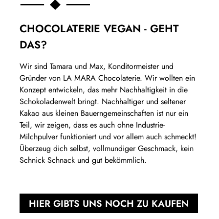
beeint
Bi
in
CHOCOLATERIE VEGAN - GEHT
Nä
DAS?
1.
24
Wir sind Tamara und Max, Konditormeister und
48
Gründer von LA MARA Chocolaterie. Wir wollten ein
0,
Konzept entwickeln, das mehr Nachhaltigkeit in die
Schokoladenwelt bringt. Nachhaltiger und seltener
Kakao aus kleinen Bauerngemeinschaften ist nur ein
Teil, wir zeigen, dass es auch ohne Industrie-
Milchpulver funktioniert und vor allem auch schmeckt!
Überzeug dich selbst, vollmundiger Geschmack, kein
Schnick Schnack und gut bekömmlich.
HIER GIBTS UNS NOCH ZU KAUFEN