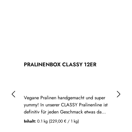
PRALINENBOX CLASSY 12ER
P
Vegane Pralinen handgemacht und super
Un
yummy! In unserer CLASSY Pralinenline ist
ve
definitiv für jeden Geschmack etwas dabei
sc
- egal ob fruchtig, crunchy oder cremig
ve
Inhalt:
0.1 kg
(229,00 € / 1 kg)
In
herb. Jede unserer Pralinen wurde mit viel
ve