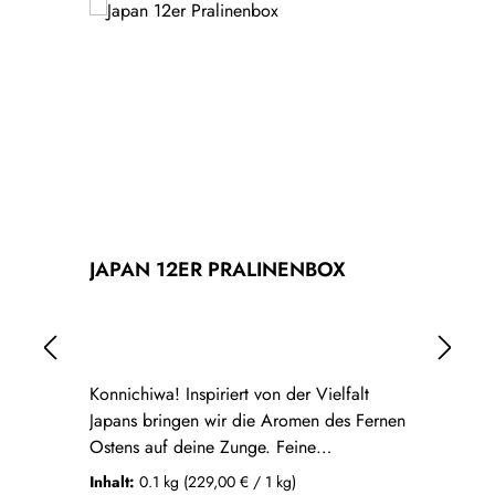
JAPAN 12ER PRALINENBOX
V
Konnichiwa! Inspiriert von der Vielfalt
Un
Japans bringen wir die Aromen des Fernen
li
Ostens auf deine Zunge. Feine
Ma
Teenuancen, zarte Fruchtnoten und
Le
Inhalt:
0.1 kg
(229,00 € / 1 kg)
In