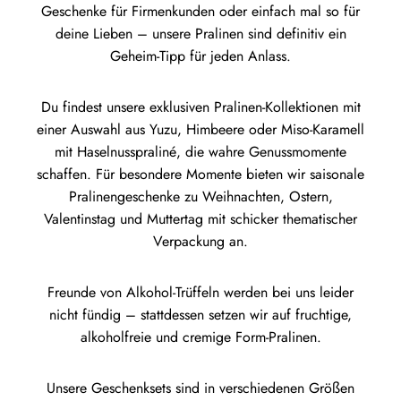
Handwerkskunst für alle, die das
Ka
Geschenke für Firmenkunden oder einfach mal so für
Besondere suchen.Schokolade mit
un
deine Lieben – unsere Pralinen sind definitiv ein
Mandeln (Kakao: 47% mindestens)Zutaten:
6-
Geheim-Tipp für jeden Anlass.
Rübenzucker, Kakaobutter, Kakaobohnen,
La
Mandeln 14%, Emulgator:
(kJ
Du findest unsere exklusiven Pralinen-Kollektionen mit
Sonnenblumenlecithin; Salz. Nährwerte
37
einer Auswahl aus Yuzu, Himbeere oder Miso-Karamell
pro 100g:Energie 2.454 kJ / 586
36
mit Haselnusspraliné, die wahre Genussmomente
kcalFett: 44gdavon gesättigte Fettsäuren:
Salz
schaffen. Für besondere Momente bieten wir saisonale
25gKohlenhydrate: 39gdavon Zucker:
li
Pralinengeschenke zu Weihnachten, Ostern,
38gEiweiß: 7,3gSalz: 0,1gHinweis: Kann
alk
Valentinstag und Muttertag mit schicker thematischer
Spuren von anderen Schalenfrüchten und
Verpackung an.
Erdnüssen enthalten. Bitte kühl, trocken &
lichtgeschützt lagern!
Freunde von Alkohol-Trüffeln werden bei uns leider
nicht fündig – stattdessen setzen wir auf fruchtige,
alkoholfreie und cremige Form-Pralinen.
Unsere Geschenksets sind in verschiedenen Größen