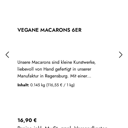
VEGANE MACARONS 6ER
Unsere Macarons sind kleine Kunstwerke,
liebevoll von Hand gefertigt in unserer
Manufaktur in Regensburg. Mit einer
Leidenschaft für nachhaltige und faire
Inhalt:
0.145 kg
(116,55 € / 1 kg)
Schokolade kombinieren wir das Beste aus
beiden Welten.Der Kakao für unsere cremigen
Füllungen stammt aus nachhaltig
bewirtschafteten Kakaowäldern in Peru, Ecuador
und der Dominikanischen
Regulärer Preis:
16,90 €
Republik. Umschlossen von einem knackigen