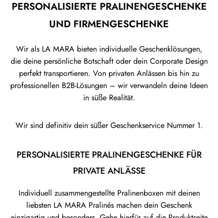
PERSONALISIERTE PRALINENGESCHENKE
mind.)Zutaten: Kakaobohnen, Zucker,
Kakaobutter, Salz.Kann Spuren von
UND FIRMENGESCHENKE
Schalenfrüchten und Erdnüssen enthalten.Bitte
kühl, trocken & lichtgeschützt aufbewahren.
Wir als LA MARA bieten individuelle Geschenklösungen,
Nährwerte pro 100g Kilojoule (kJ): 2296
die deine persönliche Botschaft oder dein Corporate Design
Kilokalorien (kcal): 577Fett: 41gFettsäuren,
perfekt transportieren. Von privaten Anlässen bis hin zu
gesättigte: 25g Kohlenhydrate: 41,7gZucker:
professionellen B2B-Lösungen – wir verwandeln deine Ideen
37,6g Eiweiß: 5,3g Salz:0,2g
in süße Realität.
Wir sind definitiv dein süßer Geschenkservice Nummer 1.
PERSONALISIERTE PRALINENGESCHENKE FÜR
PRIVATE ANLÄSSE
Individuell zusammengestellte Pralinenboxen mit deinen
liebsten LA MARA Pralinés machen dein Geschenk
einzigartig und besonders. Gehe hierfür auf die Produktseite