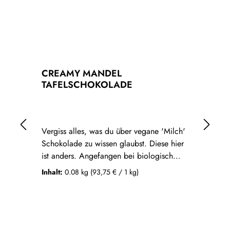
CREAMY MANDEL
P
TAFELSCHOKOLADE
Vergiss alles, was du über vegane 'Milch'
Ve
Schokolade zu wissen glaubst. Diese hier
yu
ist anders. Angefangen bei biologisch
de
angebauten Ur-Kakao aus Peru, den wir
- 
Inhalt:
0.08 kg
(93,75 € / 1 kg)
In
mit viel Leidenschaft in unserer Manufaktur
he
in Regensburg verarbeiten. Die
Li
Kakaobohne wird in Peru geröstet und als
ha
Var
Kakaomasse in 'ungeschliffener' Form bei
au
uns angeliefert. Ab hier sind es nochmal
ke