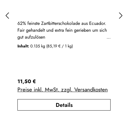
62% feinste Zartbitterschokolade aus Ecuador.
Fair gehandelt und extra fein gerieben um sich
gut aufzulösen
Inhalt:
0.135 kg
(85,19 € / 1 kg)
Ein wahrer
Klassiker, aber einfach super lecker. Cremig
herb und süß zugleich!REZEPTANLEITUNG:
Einfach auf eine Tasse heißer Flüssigkeit
Regulärer Preis:
11,50 €
(200ml) 2 EL DARK geben. Gut umrühren und
Preise inkl. MwSt. zzgl. Versandkosten
genießen. FOR HOT DAYS: Wie oben
beschrieben zubereiten. Kühl stellen und kalt
Details
genießen. Mit ein paar Eiswürfeln und Eis wird
deine Trinkschokolade zum absoluten Sommer-
Highlight an heißen Tagen.Single Origin
Zartbitterschokolade aus Ecuador (Kakao: 62%